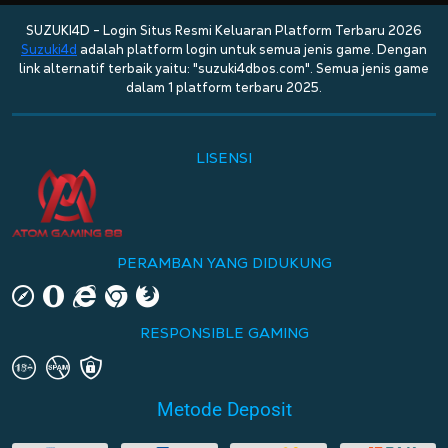
SUZUKI4D - Login Situs Resmi Keluaran Platform Terbaru 2026
Suzuki4d
adalah platform login untuk semua jenis game. Dengan
link alternatif terbaik yaitu: "suzuki4dbos.com". Semua jenis game
dalam 1 platform terbaru 2025.
LISENSI
PERAMBAN YANG DIDUKUNG
RESPONSIBLE GAMING
Metode Deposit