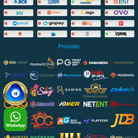
Provider